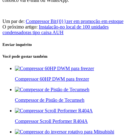
conosco via e-mail ou WhatsApp.
Um par de:
Compressor Bit{0}}zer em promoção em estoque
O próximo artigo:
Instalação-no local de 100 unidades
condensadoras tipo caixa AUH
Enviar inquérito
Você pode gostar também
Compressor 60HP DWM para freezer
Comrpessor de Pistão de Tecumseh
Compressor Scroll Performer R404A