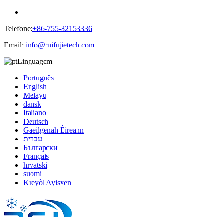
Telefone:
+86-755-82153336
Email:
info@ruifujietech.com
Linguagem
Português
English
Melayu
dansk
Italiano
Deutsch
Gaeilgenah Éireann
עברית
Български
Français
hrvatski
suomi
Kreyòl Ayisyen